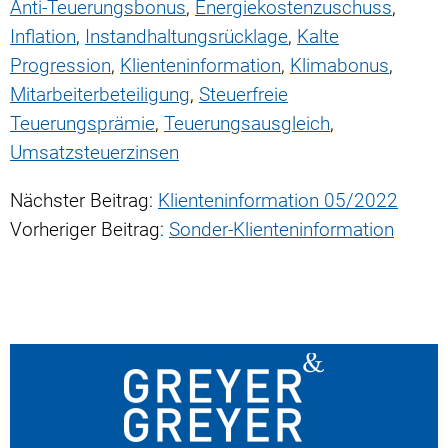
Anti-Teuerungsbonus
,
Energiekostenzuschuss
,
Inflation
,
Instandhaltungsrücklage
,
Kalte
Progression
,
Klienteninformation
,
Klimabonus
,
Mitarbeiterbeteiligung
,
Steuerfreie
Teuerungsprämie
,
Teuerungsausgleich
,
Umsatzsteuerzinsen
Nächster Beitrag:
Klienten­information 05/2022
Vorheriger Beitrag:
Sonder-Klienten­information